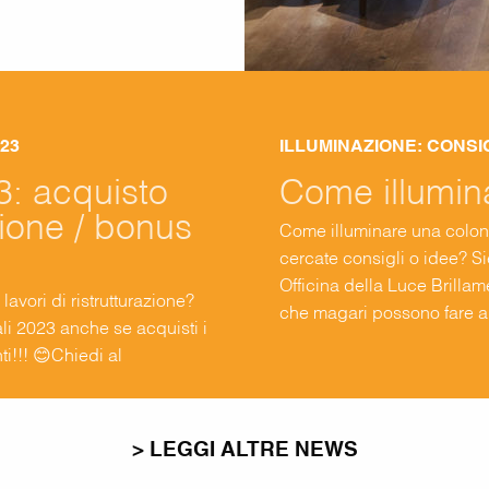
023
ILLUMINAZIONE: CONSIG
3: acquisto
Come illumin
zione / bonus
Come illuminare una colonn
cercate consigli o idee? Si
Officina della Luce Brillam
avori di ristrutturazione?
che magari possono fare al 
li 2023 anche se acquisti i
fase di inizio lavori, prima
i!!! 😊Chiedi al
ai diritto.Noi potremo
a al 4% o al 10% […]
> LEGGI ALTRE NEWS