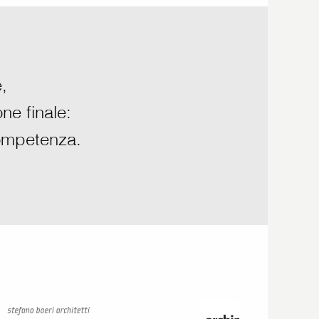
,
one finale:
competenza.