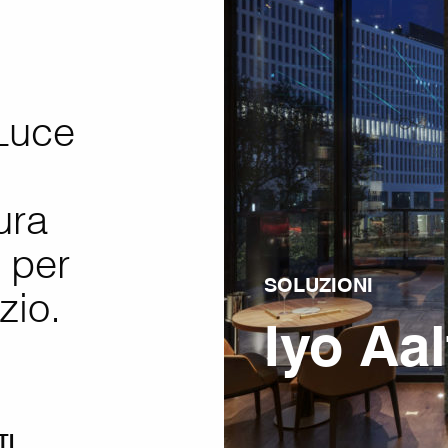
 Luce
ura
i per
SOLUZIONI
zio.
Iyo Aal
TI