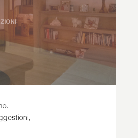
Slide
ZIONI
mo.
ggestioni,