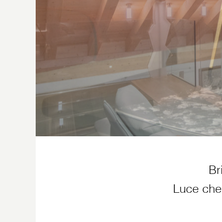
Slide
Br
Luce che 