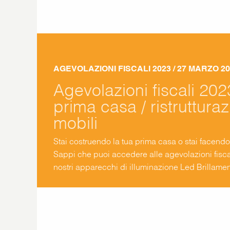
AGEVOLAZIONI FISCALI 2023
/ 27 MARZO 2
Agevolazioni fiscali 202
prima casa / ristruttura
mobili
Stai costruendo la tua prima casa o stai facendo l
Sappi che puoi accedere alle agevolazioni fisca
nostri apparecchi di illuminazione Led Brillament
professionista che ti segue a quale detrazione h
emettere la fattura di acquisto con IVA agevolat