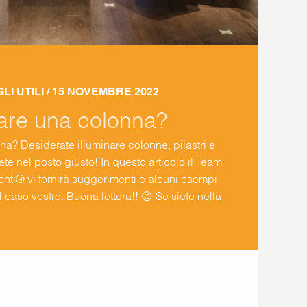
LI UTILI
/ 15 NOVEMBRE 2022
are una colonna?
a? Desiderate illuminare colonne, pilastri e
ete nel posto giusto! In questo articolo il Team
enti® vi fornirà suggerimenti e alcuni esempi
caso vostro. Buona lettura!! 😉 Se siete nella
 di dar seguito alla costruzione […]