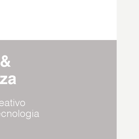
 &
nza
eativo
ecnologia