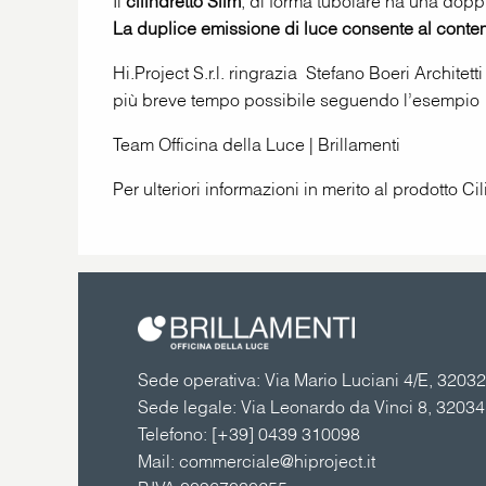
Il
cilindretto Slim
, di forma tubolare ha una dop
La duplice emissione di luce consente al contempo
Hi.Project S.r.l. ringrazia Stefano Boeri Architet
più breve tempo possibile seguendo l’esempio di
Team Officina della Luce | Brillamenti
Per ulteriori informazioni in merito al prodotto Ci
Sede operativa: Via Mario Luciani 4/E, 32032 
Sede legale: Via Leonardo da Vinci 8, 3203
Telefono:
[+39] 0439 310098
Mail:
commerciale@hiproject.it