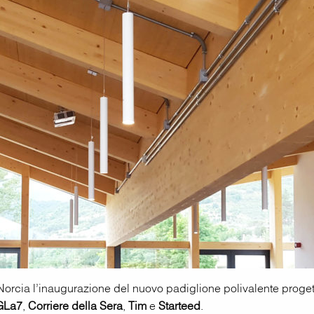
Norcia l’inaugurazione del nuovo padiglione polivalente proge
GLa7
,
Corriere della Sera
,
Tim
e
Starteed
.