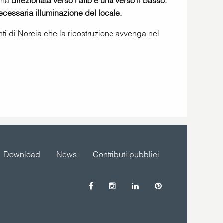
una
direzionata verso l’alto e una verso il basso.
necessaria illuminazione del locale.
anti di Norcia che la ricostruzione avvenga nel
Download
News
Contributi pubblici