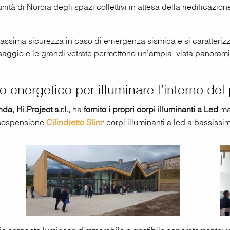
unità di Norcia degli spazi collettivi in attesa della riedificazio
a massima sicurezza in caso di emergenza sismica e si caratteriz
esaggio e le grandi vetrate permettono un’ampia vista panoramic
io energetico per illuminare l’interno del
da, Hi.Project s.r.l.,
ha
fornito i propri corpi illuminanti a Led
ma
a sospensione
Cilindretto Slim
: corpi illuminanti a led a bassis