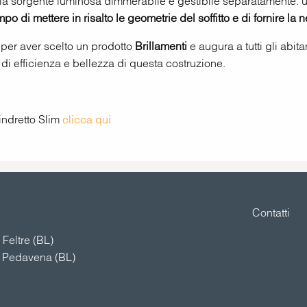
pia sorgente luminosa dimmerabile e gestibile separatamente: 
 di mettere in risalto le geometrie del soffitto e di fornire la 
ti per aver scelto un prodotto
Brillamenti
e augura a tutti gli abit
 efficienza e bellezza di questa costruzione.
lindretto Slim
clicca qui
Contatti
Feltre (BL)
4 Pedavena (BL)