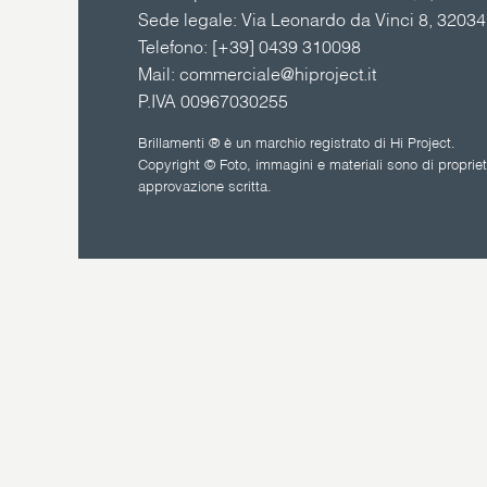
Sede legale: Via Leonardo da Vinci 8, 3203
Telefono:
[+39] 0439 310098
Mail:
commerciale@hiproject.it
P.IVA 00967030255
Brillamenti ® è un marchio registrato di Hi Project.
Copyright © Foto, immagini e materiali sono di proprietà
approvazione scritta.