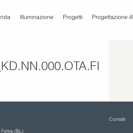
enda
Illuminazione
Progetti
Progettazione i
KD.NN.000.OTA.FI
Contatti
Feltre (BL)