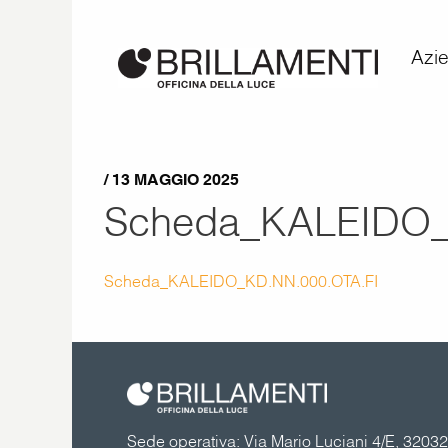
Azi
/ 13 MAGGIO 2025
Scheda_KALEIDO_
Scheda_KALEIDO_KD.NN.000.OTA.FI
Sede operativa: Via Mario Luciani 4/E, 32032 