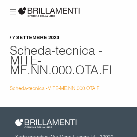
/ 7 SETTEMBRE 2023
Scheda-tecnica -
MITE-
ME.NN.000.OTA.FI
Scheda-tecnica -MITE-ME.NN.000.OTA.FI
Sede operativa: Via Mario Luciani 4/E, 32032