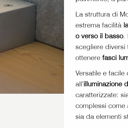
La struttura di M
estrema facilità
l
o verso il basso
.
scegliere diversi 
ottenere
fasci lu
Versatile e facile
all’
illuminazione d
caratterizzate: si
complessi come a
sia da elementi st