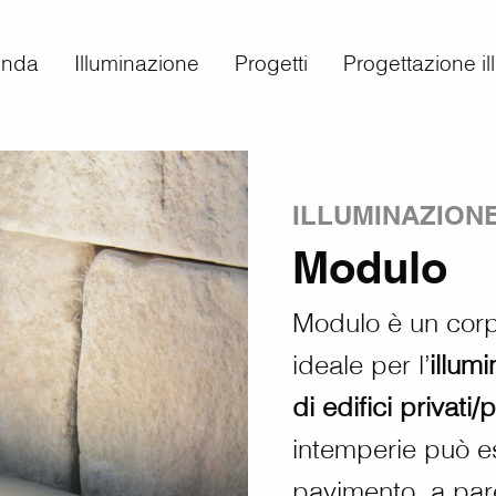
enda
Illuminazione
Progetti
Progettazione i
ILLUMINAZION
Modulo
Modulo è un corpo
ideale per l’
illum
di edifici privati/
intemperie può ess
pavimento, a par