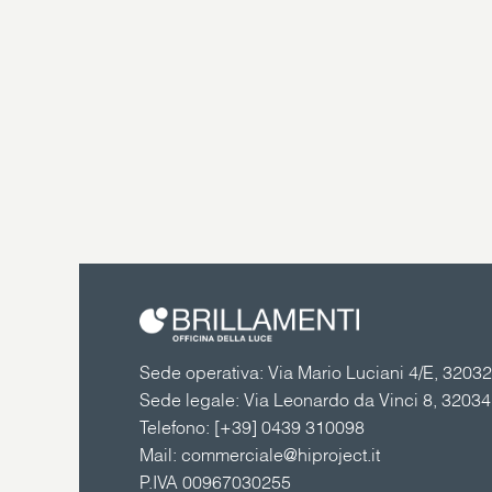
Sede operativa: Via Mario Luciani 4/E, 32032 
Sede legale: Via Leonardo da Vinci 8, 3203
Telefono:
[+39] 0439 310098
Mail:
commerciale@hiproject.it
P.IVA 00967030255