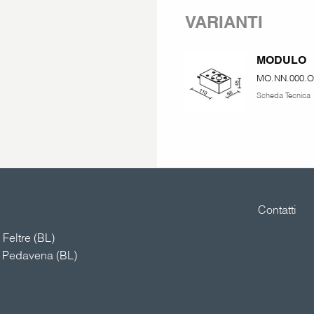
VARIANTI
MODULO
MO.NN.000.O
Scheda Tecnica
Contatti
Feltre (BL)
4 Pedavena (BL)