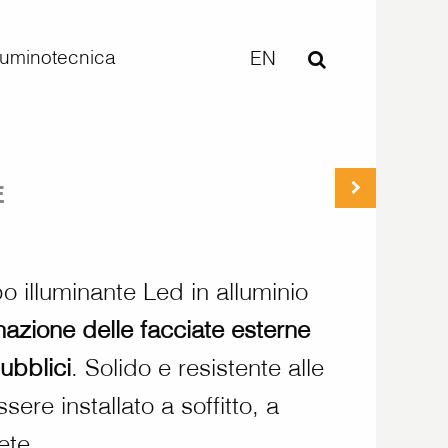
lluminotecnica
EN
E
 illuminante Led in alluminio
inazione delle facciate esterne
pubblici
. Solido e resistente alle
ere installato a soffitto, a
ete.