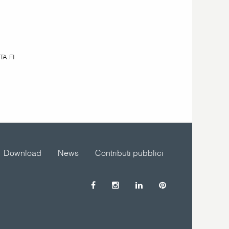
TA.FI
Download
News
Contributi pubblici