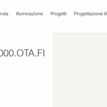
enda
Illuminazione
Progetti
Progettazione i
000.OTA.FI