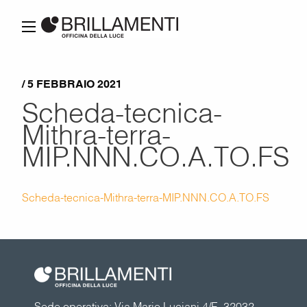
/ 5 FEBBRAIO 2021
Scheda-tecnica-
Mithra-terra-
MIP.NNN.CO.A.TO.FS
Scheda-tecnica-Mithra-terra-MIP.NNN.CO.A.TO.FS
Sede operativa: Via Mario Luciani 4/E, 32032