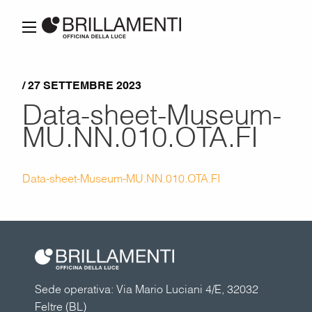
/ 27 SETTEMBRE 2023
Data-sheet-Museum-
MU.NN.010.OTA.FI
Data-sheet-Museum-MU.NN.010.OTA.FI
Sede operativa: Via Mario Luciani 4/E, 32032
Feltre (BL)