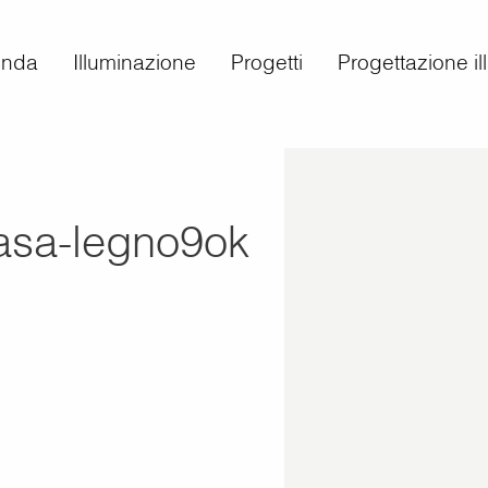
enda
Illuminazione
Progetti
Progettazione i
casa-legno9ok