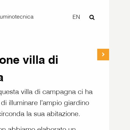
lluminotecnica
EN
one villa di
a
i questa villa di campagna ci ha
o di illuminare l’ampio giardino
irconda la sua abitazione.
on abbiamo elaborato un