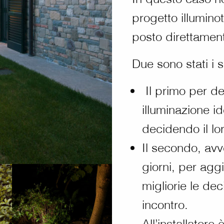
progetto illuminot
posto direttament
Due sono stati i 
Il primo per de
illuminazione i
decidendo il lo
Il secondo, av
giorni, per agg
migliorie le dec
incontro.
All’installatore 