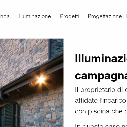
enda
Illuminazione
Progetti
Progettazione i
Illuminazi
campagn
Il proprietario d
affidato l’incaric
con piscina che c
In questo caso n