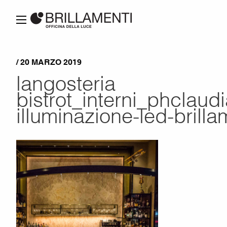
/ 20 MARZO 2019
langosteria
bistrot_interni_phclaud
illuminazione-led-brilla