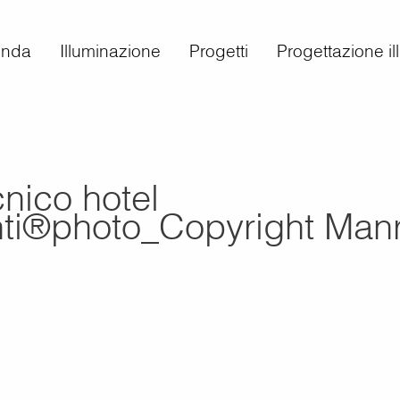
enda
Illuminazione
Progetti
Progettazione i
cnico hotel
nti®photo_Copyright Manr