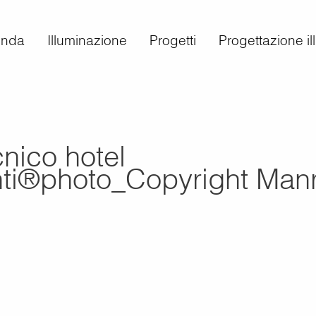
enda
Illuminazione
Progetti
Progettazione i
cnico hotel
nti®photo_Copyright Manr