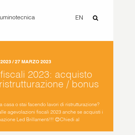
lluminotecnica
EN
 2023
/ 27 MARZO 2023
fiscali 2023: acquisto
ristrutturazione / bonus
a casa o stai facendo lavori di ristrutturazione?
le agevolazioni fiscali 2023 anche se acquisti i
nazione Led Brillamenti!!! 😊Chiedi al
 a quale detrazione hai diritto.Noi potremo
uisto con IVA agevolata al 4% o al 10% […]