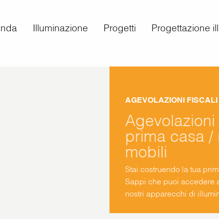
enda
Illuminazione
Progetti
Progettazione i
AGEVOLAZIONI FISCALI
Agevolazioni 
prima casa / 
mobili
Stai costruendo la tua prim
Sappi che puoi accedere al
nostri apparecchi di illumi
professionista che ti segue
emettere la fattura di acq